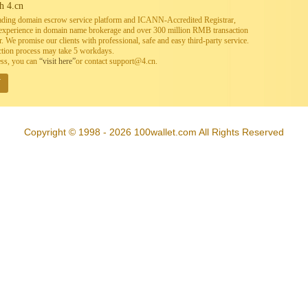
h 4.cn
leading domain escrow service platform and ICANN-Accredited Registrar,
h experience in domain name brokerage and over 300 million RMB transaction
. We promise our clients with professional, safe and easy third-party service.
ction process may take 5 workdays.
ess, you can
“visit here”
or contact support@4.cn.
W
Copyright © 1998 - 2026 100wallet.com All Rights Reserved