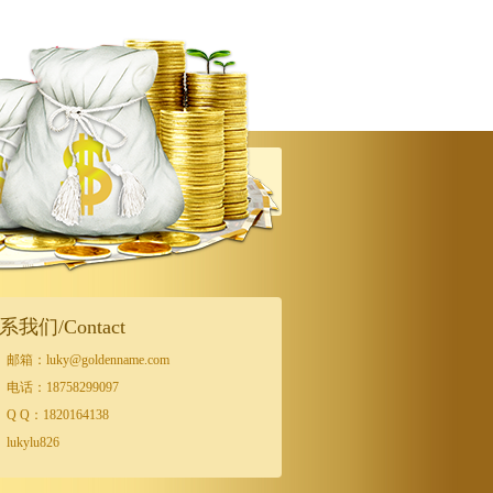
系我们/Contact
邮箱：luky@goldenname.com
电话：18758299097
Q Q：1820164138
lukylu826