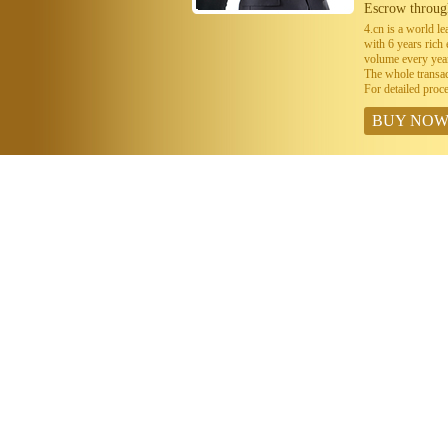
Escrow throug
4.cn is a world 
with 6 years ric
volume every year
The whole transa
For detailed proc
BUY NO